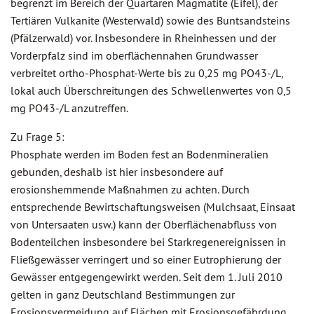
begrenzt im Bereich der Quartären Magmatite (Eifel), der
Tertiären Vulkanite (Westerwald) sowie des Buntsandsteins
(Pfälzerwald) vor. Insbesondere in Rheinhessen und der
Vorderpfalz sind im oberflächennahen Grundwasser
verbreitet ortho-Phosphat-Werte bis zu 0,25 mg PO43-/L,
lokal auch Überschreitungen des Schwellenwertes von 0,5
mg PO43-/L anzutreffen.
Zu Frage 5:
Phosphate werden im Boden fest an Bodenmineralien
gebunden, deshalb ist hier insbesondere auf
erosionshemmende Maßnahmen zu achten. Durch
entsprechende Bewirtschaftungsweisen (Mulchsaat, Einsaat
von Untersaaten usw.) kann der Oberflächenabfluss von
Bodenteilchen insbesondere bei Starkregenereignissen in
Fließgewässer verringert und so einer Eutrophierung der
Gewässer entgegengewirkt werden. Seit dem 1. Juli 2010
gelten in ganz Deutschland Bestimmungen zur
Erosionsvermeidung auf Flächen mit Erosionsgefährdung.